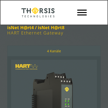
Skip
to
content
isNet H@rt4 / isNet H@rt8
HART Ethernet Gateway
4 Kanäle