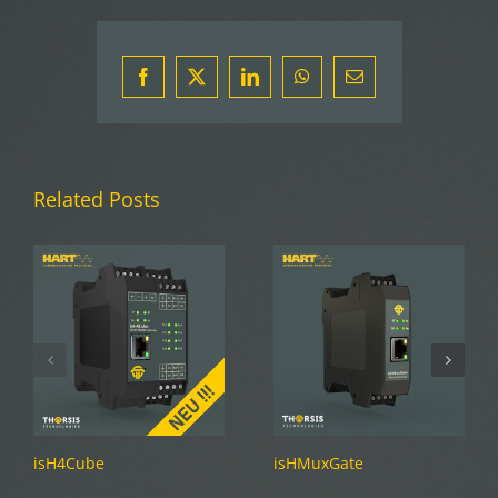
Facebook
X
LinkedIn
WhatsApp
Email
Related Posts
isH4Cube
isHMuxGate