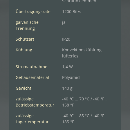
Schraubklemmen
Übertragungsrate
1200 Bit/s
galvanische
ja
Trennung
Schutzart
IP20
Kühlung
Konvektionskühlung,
lüfterlos
Stromaufnahme
1,4 W
Gehäusematerial
Polyamid
Gewicht
140 g
zulässige
-40 °C … 70 °C / -40 °F …
Betriebstemperatur
158 °F
zulässige
-40 °C … 85 °C / -40 °F …
Lagertemperatur
185 °F