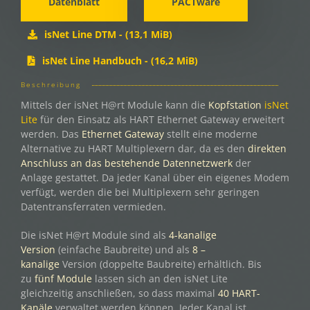
Datenblatt
PACTware
isNet Line DTM - (13,1 MiB)
isNet Line Handbuch - (16,2 MiB)
Beschreibung
Mittels der isNet H@rt Module kann die
Kopfstation
isNet
Lite
für den Einsatz als HART Ethernet Gateway erweitert
werden. Das
Ethernet Gateway
stellt eine moderne
Alternative zu HART Multiplexern dar, da es den
direkten
Anschluss an das bestehende Datennetzwerk
der
Anlage gestattet. Da jeder Kanal über ein eigenes Modem
verfügt, werden die bei Multiplexern sehr geringen
Datentransferraten vermieden.
Die isNet H@rt Module sind als
4-kanalige
Version
(einfache Baubreite) und als
8 –
kanalige
Version (doppelte Baubreite) erhältlich. Bis
zu
fünf Module
lassen sich an den isNet Lite
gleichzeitig anschließen, so dass maximal
40 HART-
Kanäle
verwaltet werden können. Jeder Kanal ist