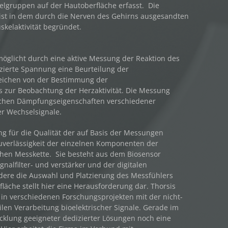
lgruppen auf der Hautoberfläche erfasst. Die
 ist in dem durch die Nerven des Gehirns ausgesandten
skelaktivität begründet.
glicht durch eine aktive Messung der Reaktion des
zierte Spannung eine Beurteilung der
reichen von der Bestimmung der
zur Beobachtung der Herzaktivität. Die Messung
lichen Dämpfungseigenschaften verschiedener
er Wechselsignale.
g für die Qualität der auf Basis der Messungen
 Zuverlässigkeit der einzelnen Komponenten der
chen Messkette. Sie besteht aus dem Biosensor
nalfilter- und verstärker und der digitalen
dere die Auswahl und Platzierung des Messfühlers
fläche stellt hier eine Herausforderung dar. Thorsis
h in verschiedenen Forschungsprojekten mit der nicht-
len Verarbeitung bioelektrischer Signale. Gerade im
icklung geeigneter dedizierter Lösungen noch eine