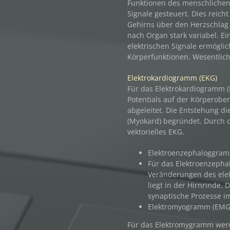
Funktionen des menschlichen
Signale gesteuert. Dies reich
Gehirns über den Herzschlag 
nach Organ stark variabel. E
elektrischen Signale ermögli
Körperfunktionen. Wesentlic
Elektrokardiogramm (EKG)
Für das Elektrokardiogramm 
Potentials auf der Körperobe
abgeleitet. Die Entstehung di
(Myokard) begründet. Durch 
vektorielles EKG.
Elektroenzephaloggram
Für das Elektroenzeph
Veränderungen des elekt
liegt in der Hirnrinde. 
synaptische Prozesse i
Elektromyogramm (EMG
Für das Elektromygramm werd