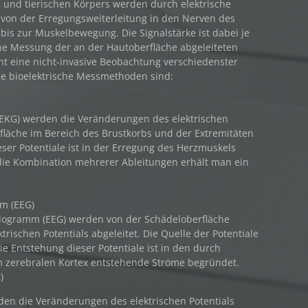
 und tierischen Körpers werden durch elektrische
t von der Erregungsweiterleitung in den Nerven des
bis zur Muskelbewegung. Die Signalstärke ist dabei je
ine Messung der an der Hautoberfläche abgeleiteten
cht eine nicht-invasive Beobachtung verschiedenster
he bioelektrische Messmethoden sind:
(EKG) werden die Veränderungen des elektrischen
rfläche im Bereich des Brustkorbs und der Extremitäten
eser Potentiale ist in der Erregung des Herzmuskels
die Kombination mehrerer Ableitungen erhält man ein
m (EEG)
alogramm (EEG) werden von der Schädeloberfläche
rischen Potentials abgeleitet. Die Quelle der Potentiale
Die Entstehung dieser Potentiale ist in den durch
m zerebralen Kortex entstehende Ströme begründet.
)
en die Veränderungen des elektrischen Potentials