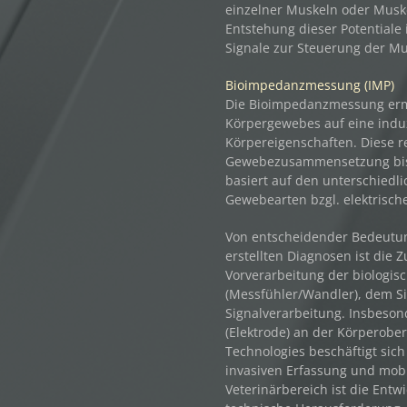
einzelner Muskeln oder Muske
Entstehung dieser Potentiale
Signale zur Steuerung der Mu
Bioimpedanzmessung (IMP)
Die Bioimpedanzmessung ermö
Körpergewebes auf eine indu
Körpereigenschaften. Diese 
Gewebezusammensetzung bis 
basiert auf den unterschied
Gewebearten bzgl. elektrisch
Von entscheidender Bedeutun
erstellten Diagnosen ist die
Vorverarbeitung der biologis
(Messfühler/Wandler), dem Sig
Signalverarbeitung. Insbeson
(Elektrode) an der Körperober
Technologies beschäftigt sic
invasiven Erfassung und mobi
Veterinärbereich ist die Entw