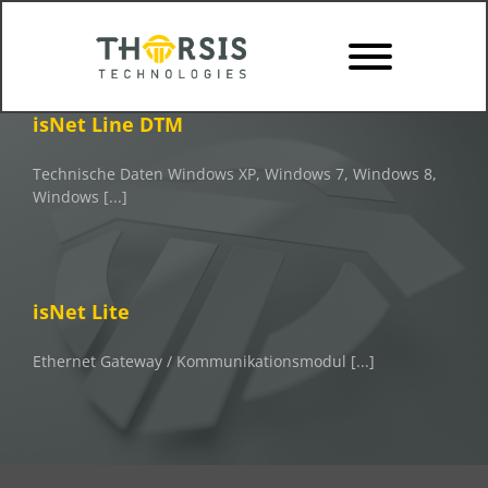
Skip
to
content
isNet Line DTM
Technische Daten Windows XP, Windows 7, Windows 8,
Windows [...]
isNet Lite
Ethernet Gateway / Kommunikationsmodul [...]