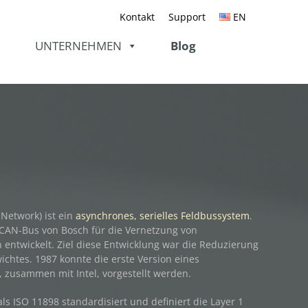
Kontakt
Support
EN
UNTERNEHMEN
Blog
 Network) ist ein
asynchrones, serielles Feldbussystem
.
 CAN-Bus von Bosch für die Vernetzung von
 entwickelt. Ziel diese Entwicklung war die Reduzierung
chtes. 1987 konnte die erste Version eines
 zusammen mit Intel, vorgestellt werden.
als ISO 11898 standardisiert und definiert die Layer 1