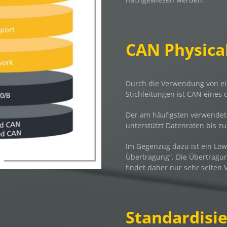
CAN Physica
Durch die Verwendung von ein
Stichleitungen ist CAN eines
Der am häufigsten verwendete
unterstützt Datenraten bis zu
Im Gegenzug dazu ist ein Lo
Übertragung“. Die Übertragung
findet daher nur sehr selten
Standardisie