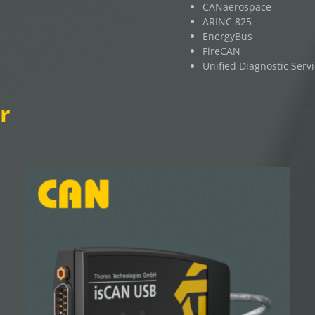
CANaerospace
ARINC 825
EnergyBus
FireCAN
Unified Diagnostic Serv
r