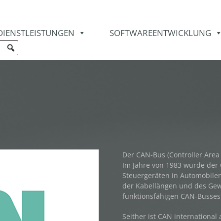
DIENSTLEISTUNGEN
SOFTWAREENTWICKLUNG
Der CAN-Bus (Controller Area
Im Jahre von 1983 wurde der
Steuergeräten in Automobilen
der Kabellängen und des Gewi
funktionsfähigen CAN-Busses,
Seither ist CAN international 