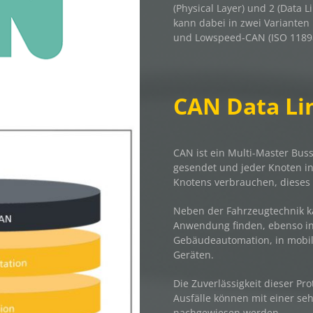
(Physical Layer) und 2 (Data 
kann dabei in zwei Varianten
und Lowspeed-CAN (ISO 11898
CAN Data Li
CAN ist ein Multi-Master Bus
gesendet und jeder Knoten i
Knotens verbrauchen, dieses
Neben der Fahrzeugtechnik k
Anwendung finden, ebenso in
Gebäudeautomation, in mobil
Geräten.
Die Zuverlässigkeit dieser Pr
Ausfälle können mit einer s
nachgewiesen werden.